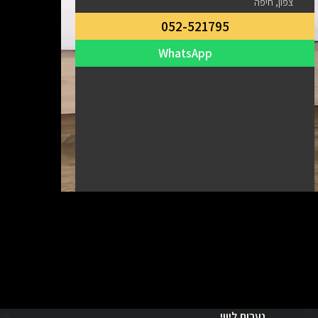
צפון, חיפה
052-521795
WhatsApp
נערות ליווי