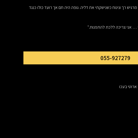
רגיש רך ונינוח כשנישקתי את דליה. גופה היה חם אך רועד כולו כנגד
 … אני צריכה ללכת להתפנות."
055-927279
 ארוטי בעכו