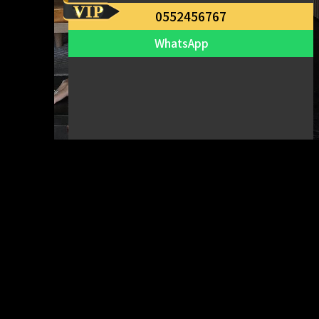
0552456767
WhatsApp