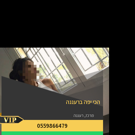
הכי יפה ברעננה
מרכז, רעננה
0559866479