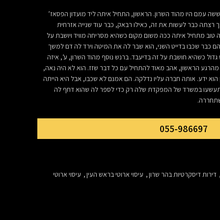
ה עמם היו מהוד השרון. הראשון, התחיל איתה ליד מועדון הפסאז’
ך רצתה כבר לעשות את זה, כאילו רבאק, כבר עוד שנייה אזרחית
טוב מתחיל איתה ככה משום מקום כשהיא מסריחה מוויד ויושבת על
הם כבר שכבו בדייט השני, הוא שבר לה את המיטה וירד לה דם למשך
 גדול כשהיא חושבת על זה בדיעבד. ברנש נוסף מהוד השרון, ע’, איזה
הרגע הראשון, אהב מאוד להתחיל עם כל דבר שזז. הוא לא היה נאה,
 הוא ידע. אותה חברה עליו נדלקה. הם אמנם לא שכבו, אבל היא הייתה
תעשעו במשרד של המפקדת שלה רק כדי לספר לה שהוא דחף לה
שתחררה.
055-986697
דירות דיסקרטיות בהר שרון
,
עיסוי ארוטי בראש העין
,
עיסוי ארוטי