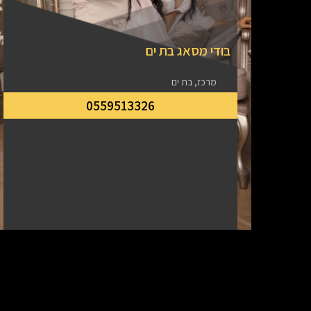
בודי מסאג בת ים
מרכז, בת ים
0559513326