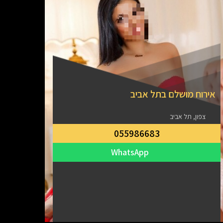
אירוח מושלם בתל אביב
הכי י
צפון, תל אביב
055986683
מרכ
WhatsApp