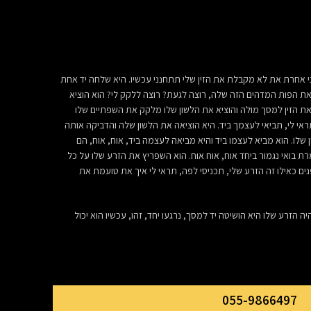
י אחרת את לא מקבלת את הזין שלי תתחנני עכשיו. היא שלחה יד אחת
ת הפות המדהים הזה שלה, רוצה לגעת? רוצה ללקק לי? הוא הוציא
 את הזין למסך מולה והוציא את הלשון שלו מלקק את השפתיים שלו
ראי לי, תביאי לעצמך ביד. היא הוציאה את הלשון שלה והדביקה אותה
לו. הוא מביא לעצמו ביד והיא מביאה לעצמה ביד, אוח, אוח, הם
מרת בואי נגמור ביחד אוח, אוח אוח. הוא השפריץ את הזרע שלו על כל
ם כאילו זה הזרע שלי, תכניסי לפה, תראי לי איך את טועמת את
 הזרע שלו היא הושיטה יד למסך, נרגעו יחד, זהו, עכשיו הוא יכול
055-9866497