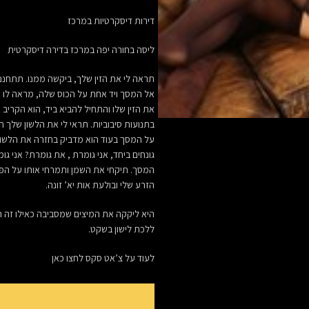
דירות דיסקרטיות במרכז
ליסה בחורה יפה במרכז בדירה דיסקרטית
תראה לי את הזין שלך, ביקשה ממנו. תתחננ
אל המסך ויד אחת על הכוס שלה, מראה לו א
את הזין שלו והתחיל להביא ביד, הוא הקריב
בתנועות סיבוביות. תראי לי את הלשון שלך ת
על המסך בעוד הוא מדביק בחזרה את הלשון ש
גונחים ביחד, אני גומרת , את גומרת? אני גו
המסך. תיקחי את השמן ותמרחי אותו על הפני
הזרע שלי ובולעת אות יא’ זונה.
היא ליקקה את המיצים שמסביבה כאילו זה היה
ללכת לישון בשקט.
לעוד על צ’אט סקס לחצו כאן