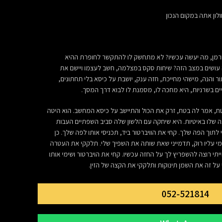
לון אתה במקום הנכון
 חרמן, מה יעשה עכשיו? לא מתחשק לו להתקשר לחופרת ההיא
מה עושים במצב הזה? שיחות סקס במצלמה, חשב לעצמו ויישם את
והנה, מישהי מחייכת, חזה ענק, יושבת על כיסא בלי תחתונים,
יים בשרניות, היא מחכה לו, מסמנת לו לבוא דרך המסך.
, אמר לה בטח, זרק את הכול והתיישב על כיסא המחשב. הוא היטה
 שלו באיטיות. היא שיחקה עם הלשון שלה סביב השפתיים העבות
 לתוך הפה שלך. קחי את הוויברטור ביד, תכניסי אותו לפה שלך. כן
מי עליו רוק, תדמייני שאת שותה את השפיך שלי. תלקקי את העטרה
יתי רוצה להשפריץ לך על החזה עכשיו. קחי את הויברטור ושימי אותו
ל זה את השמן תינוקות ותלקקי את הקצה של הזין.
052-521814