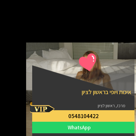
איכות ויופי בראשון לציון
מרכז, ראשון לציון
מארח
0548104422
מרכ
WhatsApp