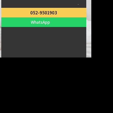
-
052-9501903
WhatsApp