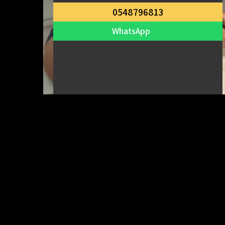
0548796813
צפון
WhatsApp