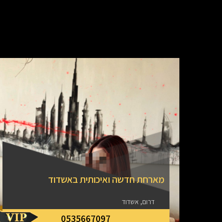
מארחת חדשה ואיכותית באשדוד
דרום, אשדוד
0535667097