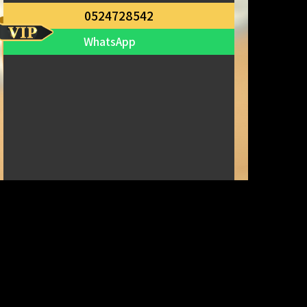
0524728542
WhatsApp