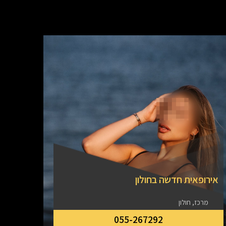
אירופאית חדשה בחולון
מחכה 
מרכז, חולון
מרכז
055-267292