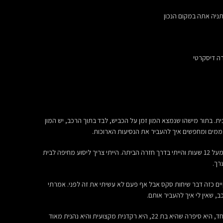
ניה אתה במקום הנכון
4 ועובד בתור נהג מונית. בתור מישהו שנמצא המון זמן על הכביש, לבד בתוך הרכב, יש המון
ים ומחפשים איך להעביר את הנסיעות הארוכות.
באותו יום, בדיוק סיימתי יום עבודה ארוך של מעל 12 שעות והייתי בדרך חזרה הביתה. הייתי צריך ליסוע מחיפה לבית
רך.
ים כזה דבר שיחות סקס אבל אף פעם לא עשיתי את זה לפני. אמרתי
כב, שאין לי איך להעביר אותם.
חייגתי, ופתאום ענתה לי מישהי מתוקה במיוחד, היא סיפרה שהיא בת 22, היא רקדנית מקצועית והיא נהנית מאוד